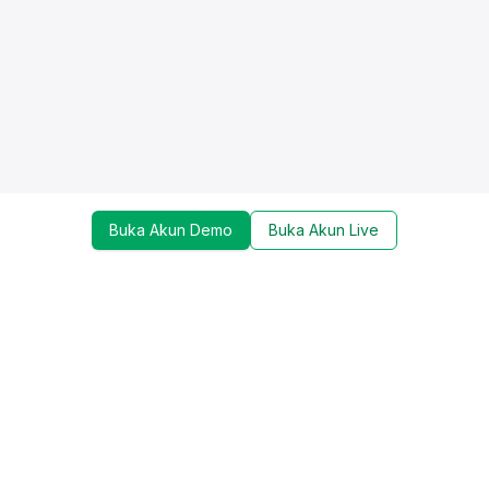
Buka Akun Demo
Buka Akun Live
Dapatkan update mengenai promo, trading tools,