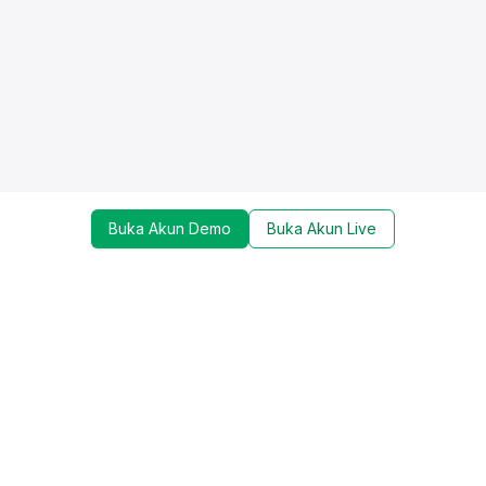
Buka Akun Demo
Buka Akun Live
Dapatkan update mengenai promo, trading tools,