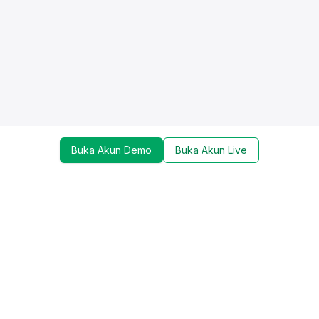
Buka Akun Demo
Buka Akun Live
Dapatkan update mengenai promo, trading tools,