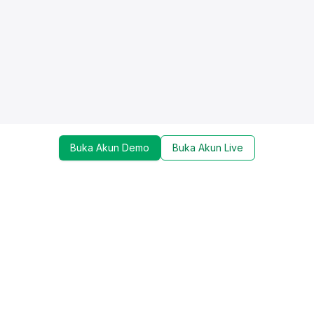
Buka Akun Demo
Buka Akun Live
Dapatkan update mengenai promo, trading tools,