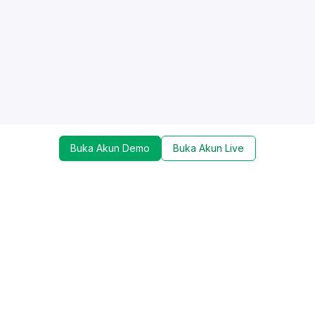
Buka Akun Demo
Buka Akun Live
Dapatkan update mengenai promo, trading tools,