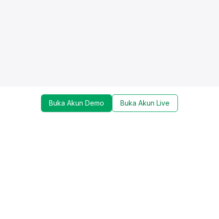
Buka Akun Demo
Buka Akun Live
Dapatkan update mengenai promo, trading tools,