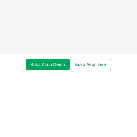
Buka Akun Demo
Buka Akun Live
Dapatkan update mengenai promo, trading tools,