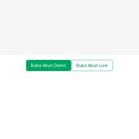
Buka Akun Demo
Buka Akun Live
Dapatkan update mengenai promo, trading tools,