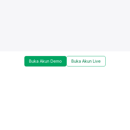
Buka Akun Demo
Buka Akun Live
Dapatkan update mengenai promo, trading tools,