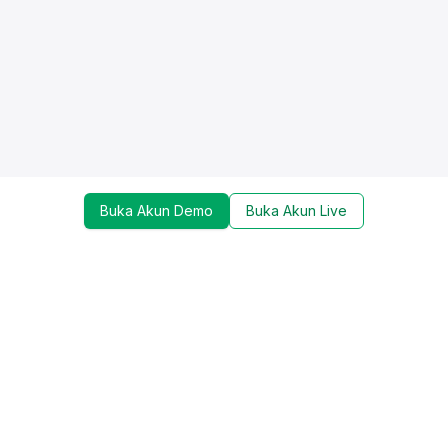
Buka Akun Demo
Buka Akun Live
Dapatkan update mengenai promo, trading tools,