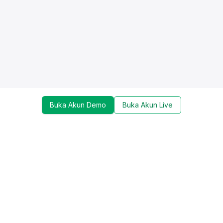
Buka Akun Demo
Buka Akun Live
Dapatkan update mengenai promo, trading tools,