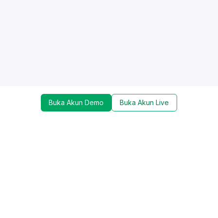
Buka Akun Demo
Buka Akun Live
Dapatkan update mengenai promo, trading tools,