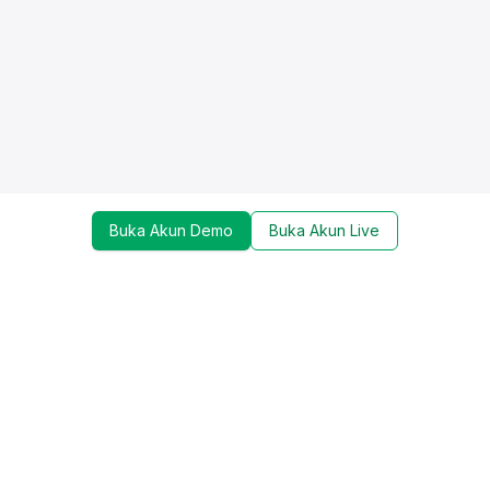
Buka Akun Demo
Buka Akun Live
Dapatkan update mengenai promo, trading tools,