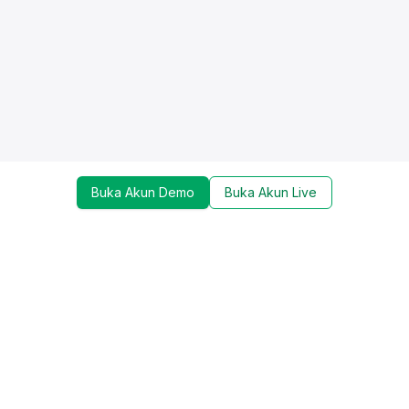
Buka Akun Demo
Buka Akun Live
Dapatkan update mengenai promo, trading tools,