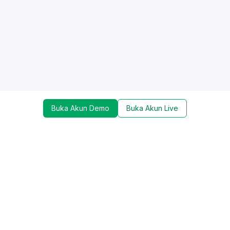
Buka Akun Demo
Buka Akun Live
Dapatkan update mengenai promo, trading tools,