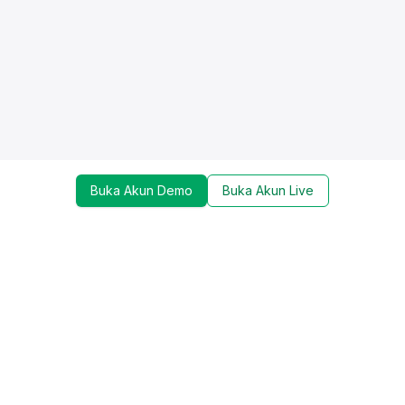
Buka Akun Demo
Buka Akun Live
Dapatkan update mengenai promo, trading tools,