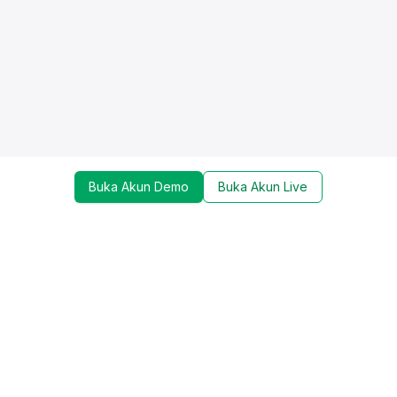
Buka Akun Demo
Buka Akun Live
Dapatkan update mengenai promo, trading tools,