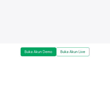
Buka Akun Demo
Buka Akun Live
Dapatkan update mengenai promo, trading tools,