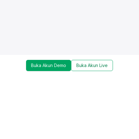
Buka Akun Demo
Buka Akun Live
Dapatkan update mengenai promo, trading tools,