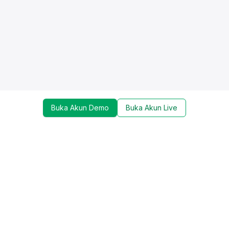
Buka Akun Demo
Buka Akun Live
Dapatkan update mengenai promo, trading tools,