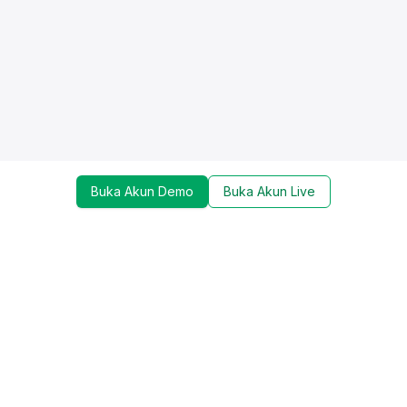
Buka Akun Demo
Buka Akun Live
Dapatkan update mengenai promo, trading tools,