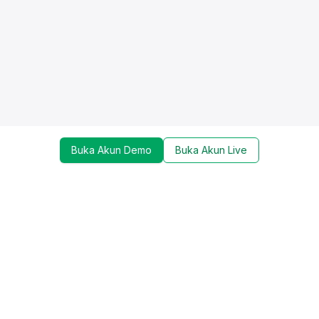
Buka Akun Demo
Buka Akun Live
Dapatkan update mengenai promo, trading tools,