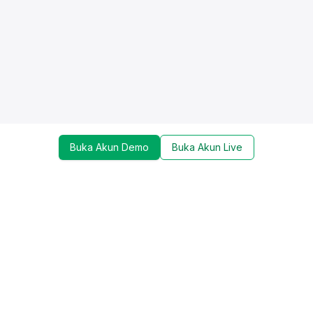
Buka Akun Demo
Buka Akun Live
Dapatkan update mengenai promo, trading tools,