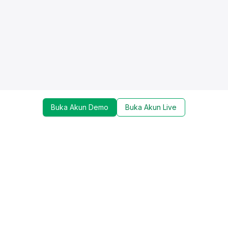
Buka Akun Demo
Buka Akun Live
Dapatkan update mengenai promo, trading tools,