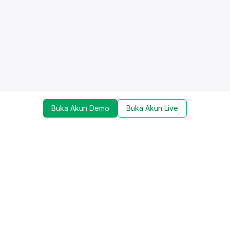
Buka Akun Demo
Buka Akun Live
Dapatkan update mengenai promo, trading tools,