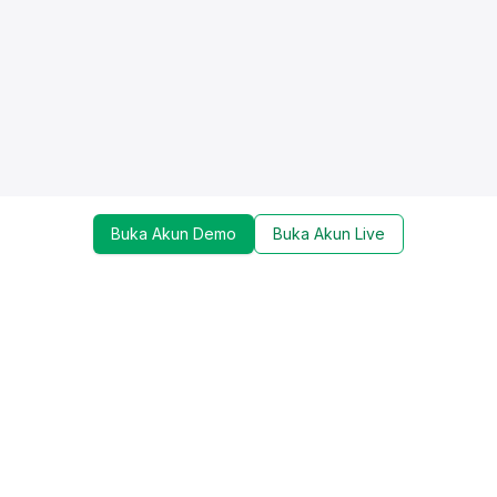
Buka Akun Demo
Buka Akun Live
Dapatkan update mengenai promo, trading tools,