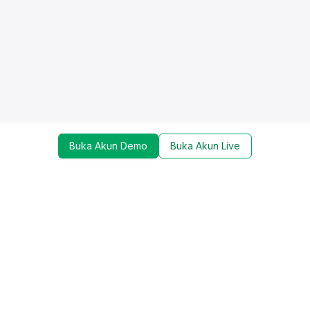
Buka Akun Demo
Buka Akun Live
Dapatkan update mengenai promo, trading tools,