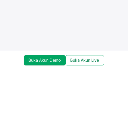
Buka Akun Demo
Buka Akun Live
Dapatkan update mengenai promo, trading tools,