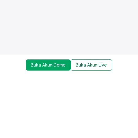
Buka Akun Demo
Buka Akun Live
Dapatkan update mengenai promo, trading tools,