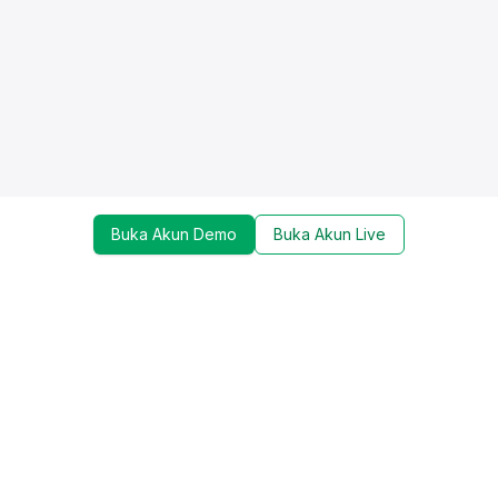
Buka Akun Demo
Buka Akun Live
Dapatkan update mengenai promo, trading tools,