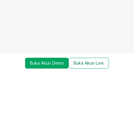
Buka Akun Demo
Buka Akun Live
Dapatkan update mengenai promo, trading tools,