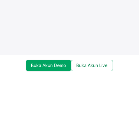
Buka Akun Demo
Buka Akun Live
Dapatkan update mengenai promo, trading tools,