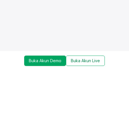
Buka Akun Demo
Buka Akun Live
Dapatkan update mengenai promo, trading tools,