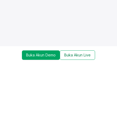
Buka Akun Demo
Buka Akun Live
Dapatkan update mengenai promo, trading tools,