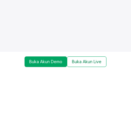
Buka Akun Demo
Buka Akun Live
Dapatkan update mengenai promo, trading tools,