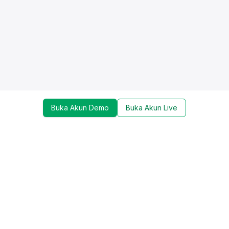
Buka Akun Demo
Buka Akun Live
Dapatkan update mengenai promo, trading tools,