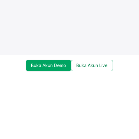
Buka Akun Demo
Buka Akun Live
Dapatkan update mengenai promo, trading tools,