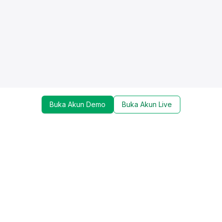
Buka Akun Demo
Buka Akun Live
Dapatkan update mengenai promo, trading tools,