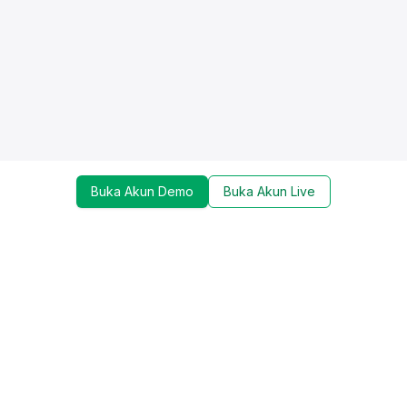
Buka Akun Demo
Buka Akun Live
Dapatkan update mengenai promo, trading tools,