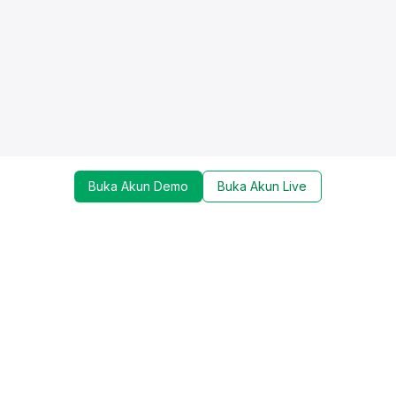
Buka Akun Demo
Buka Akun Live
Dapatkan update mengenai promo, trading tools,