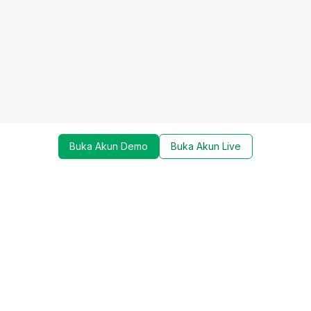
Buka Akun Demo
Buka Akun Live
Dapatkan update mengenai promo, trading tools,