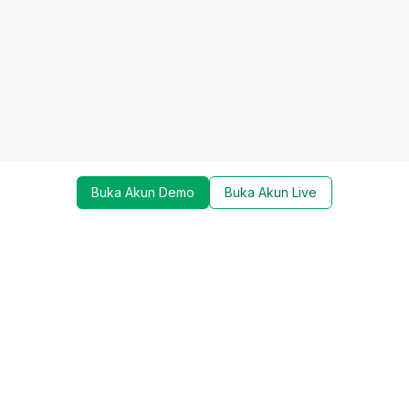
Buka Akun Demo
Buka Akun Live
Dapatkan update mengenai promo, trading tools,