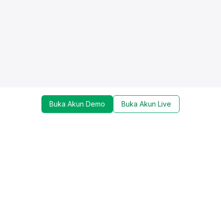
Buka Akun Demo
Buka Akun Live
Dapatkan update mengenai promo, trading tools,