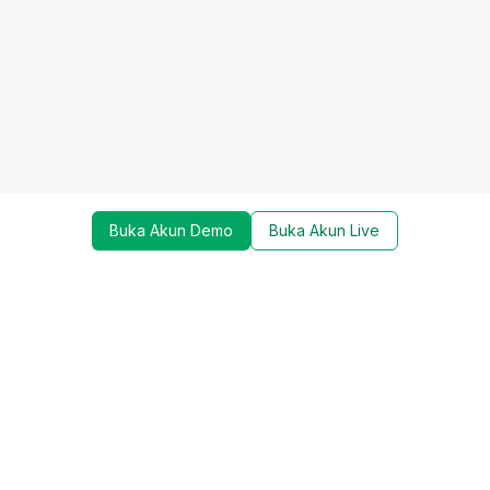
Buka Akun Demo
Buka Akun Live
Dapatkan update mengenai promo, trading tools,