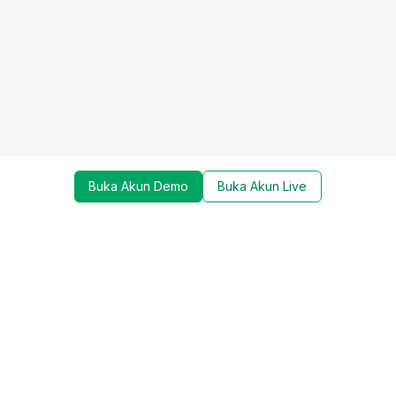
Buka Akun Demo
Buka Akun Live
Dapatkan update mengenai promo, trading tools,