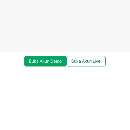
Buka Akun Demo
Buka Akun Live
Dapatkan update mengenai promo, trading tools,