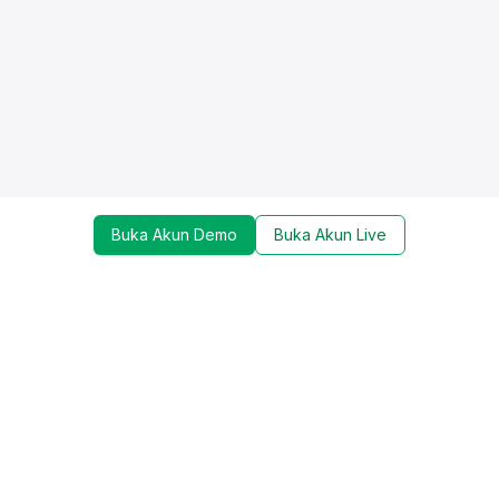
Buka Akun Demo
Buka Akun Live
Dapatkan update mengenai promo, trading tools,