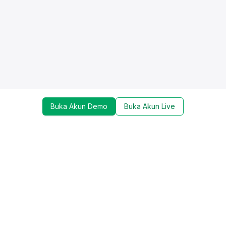
Buka Akun Demo
Buka Akun Live
Dapatkan update mengenai promo, trading tools,