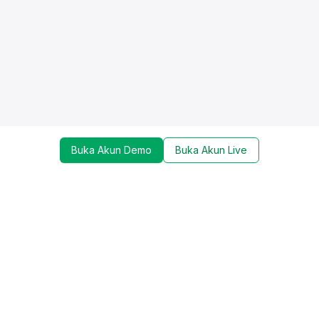
Buka Akun Demo
Buka Akun Live
Dapatkan update mengenai promo, trading tools,