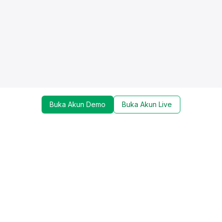
Buka Akun Demo
Buka Akun Live
Dapatkan update mengenai promo, trading tools,